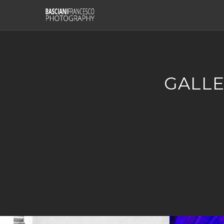
GALLE