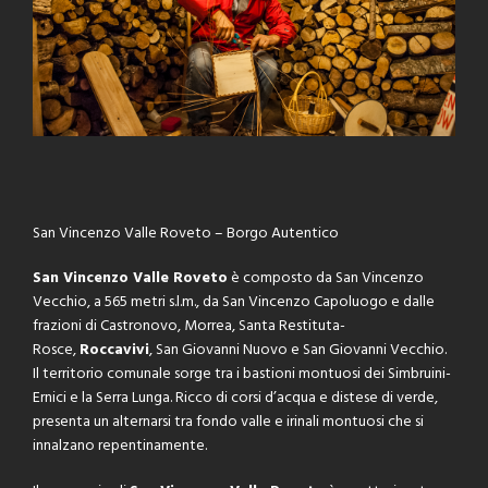
s
San Vincenzo Valle Roveto – Borgo Autentico
San Vincenzo Valle Roveto
è composto da San Vincenzo
Vecchio, a 565 metri s.l.m., da San Vincenzo Capoluogo e dalle
frazioni di Castronovo, Morrea, Santa Restituta-
Rosce,
Roccavivi
, San Giovanni Nuovo e San Giovanni Vecchio.
Il territorio comunale sorge tra i bastioni montuosi dei Simbruini-
Ernici e la Serra Lunga. Ricco di corsi d’acqua e distese di verde,
presenta un alternarsi tra fondo valle e irinali montuosi che si
innalzano repentinamente.