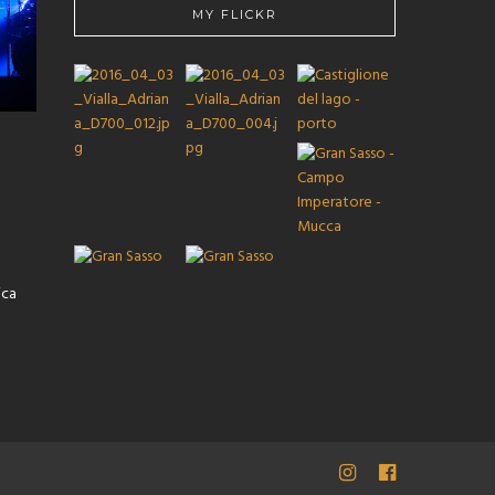
MY FLICKR
ica