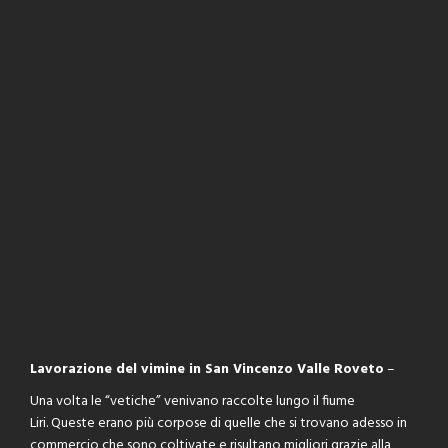
s
Lavorazione del vimine in San Vincenzo Valle Roveto
–
Una volta le “vetiche” venivano raccolte lungo il fiume
Liri. Queste erano più corpose di quelle che si trovano adesso in
commercio che sono coltivate e risultano migliori grazie alla