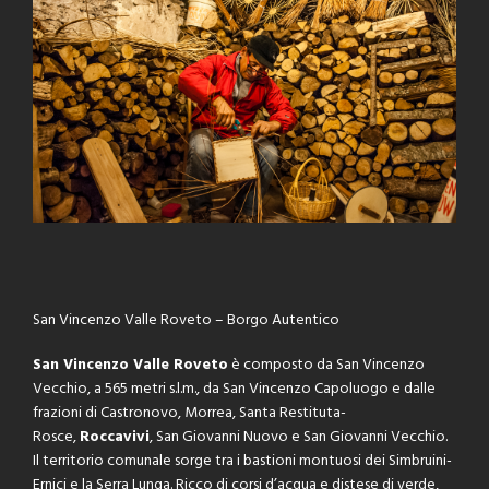
s
San Vincenzo Valle Roveto – Borgo Autentico
San Vincenzo Valle Roveto
è composto da San Vincenzo
Vecchio, a 565 metri s.l.m., da San Vincenzo Capoluogo e dalle
frazioni di Castronovo, Morrea, Santa Restituta-
Rosce,
Roccavivi
, San Giovanni Nuovo e San Giovanni Vecchio.
Il territorio comunale sorge tra i bastioni montuosi dei Simbruini-
Ernici e la Serra Lunga. Ricco di corsi d’acqua e distese di verde,